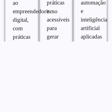
práticas
automação
ao
e
e
empreendedorismo
acessíveis
inteligência
digital,
para
artificial
com
gerar
aplicadas
práticas
renda
ao
e
extra na
crescimento
ferramentas
internet,
digital,
para
com
com
melhorar
diferentes
conteúdos
desempenho,
formas
práticos
consistência
de
para
e
monetização
otimizar
gestão