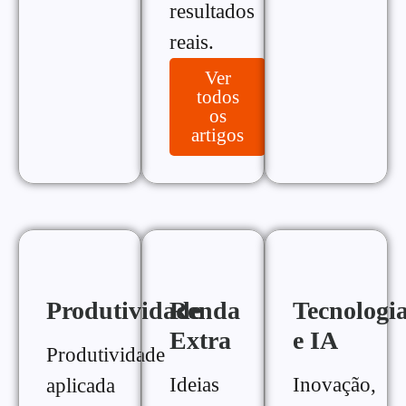
resultados
reais.
Ver
todos
os
artigos
Produtividade
Renda
Tecnologi
Extra
e IA
Produtividade
Ideias
Inovação,
aplicada