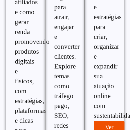
afiliados
para
e
e como
atrair,
estratégias
gerar
engajar
para
renda
e
criar,
promovendo
converter
organizar
produtos
clientes.
e
digitais
Explore
expandir
e
temas
sua
físicos,
como
atuação
com
tráfego
online
estratégias,
pago,
com
plataformas
SEO,
sustentabilid
e dicas
redes
Ver