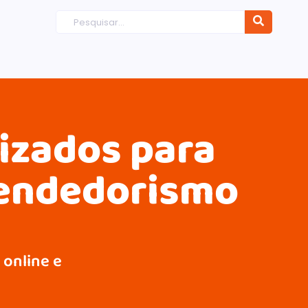
dizados para
eendedorismo
 online e