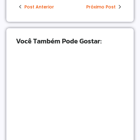
Post Anterior
Próximo Post
Você Também Pode Gostar:
Como Monetizar um Blog Pequeno Antes dos 10
Mil Acessos
NEGÓCIOS ONLINE
|
Gatilhos Mentais Para Vendas: Psicologia Para
Converter Mais