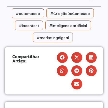
#automacao
#CriaçãoDeConteúdo
#iacontent
#inteligenciaartificial
#marketingdigital
Compartilhar
Artigo: