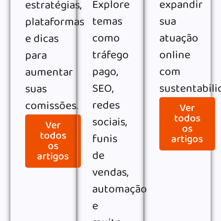
Explore
expandir
estratégias,
temas
sua
plataformas
como
atuação
e dicas
tráfego
online
para
pago,
com
aumentar
SEO,
sustentabili
suas
redes
comissões.
Ver
todos
sociais,
Ver
os
todos
funis
artigos
os
de
artigos
vendas,
automação
e