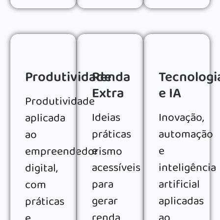
Produtividade
Renda
Tecnologi
Extra
e IA
Produtividade
Ideias
Inovação,
aplicada
práticas
automação
ao
e
e
empreendedorismo
acessíveis
inteligência
digital,
para
artificial
com
gerar
aplicadas
práticas
renda
ao
e