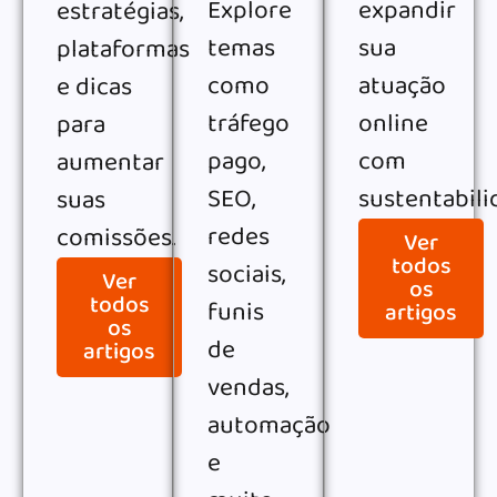
Explore
expandir
estratégias,
temas
sua
plataformas
como
atuação
e dicas
tráfego
online
para
pago,
com
aumentar
SEO,
sustentabili
suas
redes
comissões.
Ver
todos
sociais,
Ver
os
todos
funis
artigos
os
de
artigos
vendas,
automação
e