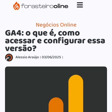
G-XVBZZCFH00pub-5970489886047746AW-
17954400846.
Negócios Online
GA4: o que é, como
acessar e configurar essa
versão?
Alessio Araújo
03/06/2025